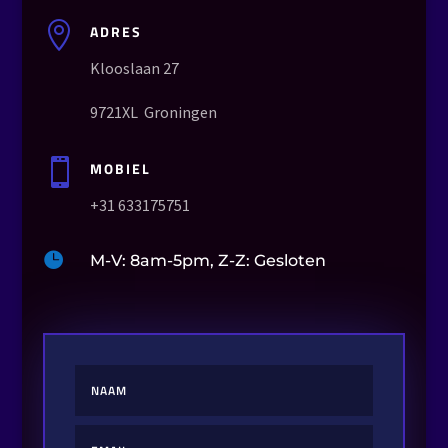

ADRES
Klooslaan 27
9721XL Groningen

MOBIEL
+31 633175751

M-V: 8am-5pm, Z-Z: Gesloten